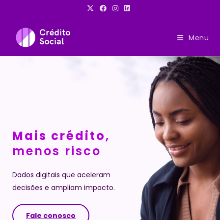
Ir
para
o
Menu
conteúdo
Mais crédito
,
menos risco
Dados digitais que aceleram 
decisões e ampliam impacto.
Fale conosco