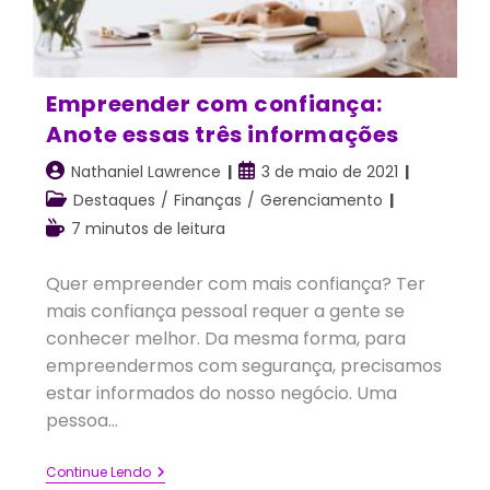
Empreender com confiança:
Anote essas três informações
Autor
Post
Nathaniel Lawrence
3 de maio de 2021
do
publicado:
Categoria
Destaques
/
Finanças
/
Gerenciamento
post:
do
Tempo
7 minutos de leitura
post:
de
leitura:
Quer empreender com mais confiança? Ter
mais confiança pessoal requer a gente se
conhecer melhor. Da mesma forma, para
empreendermos com segurança, precisamos
estar informados do nosso negócio. Uma
pessoa…
Empreender
Continue Lendo