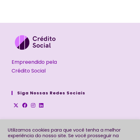
Empreendido pela
Crédito Social
Siga Nossas Redes Sociais
Abre
Abre
Abre
Abre
em
em
em
em
uma
uma
uma
uma
Utilizamos cookies para que você tenha a melhor
Política de Privacidade
experiência do nosso site. Se você prosseguir na
nova
nova
nova
nova