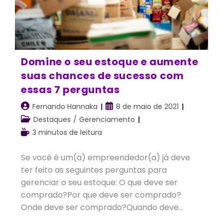
Domine o seu estoque e aumente
suas chances de sucesso com
essas 7 perguntas
Autor
Post
Fernando Hannaka
8 de maio de 2021
do
publicado:
Categoria
Destaques
/
Gerenciamento
post:
do
Tempo
3 minutos de leitura
post:
de
leitura:
Se você é um(a) empreendedor(a) já deve
ter feito as seguintes perguntas para
gerenciar o seu estoque: O que deve ser
comprado?Por que deve ser comprado?
Onde deve ser comprado?Quando deve…