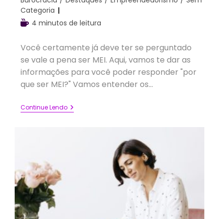
Burocracia
/
Destaques
/
Empreendedorismo
/
Sem
post:
Categoria
Tempo
4 minutos de leitura
de
leitura:
Você certamente já deve ter se perguntado
se vale a pena ser MEI. Aqui, vamos te dar as
informações para você poder responder "por
que ser MEI?" Vamos entender os…
Por
Continue Lendo
Que
Ser
MEI?
Vale
A
Pena
Para
Mim?