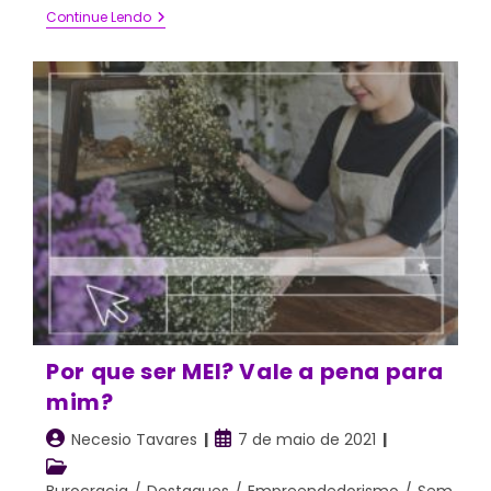
Domine
Continue Lendo
O
Seu
Estoque
E
Aumente
Suas
Chances
De
Sucesso
Com
Essas
7
Perguntas
Por que ser MEI? Vale a pena para
mim?
Autor
Post
Necesio Tavares
7 de maio de 2021
do
publicado:
Categoria
post:
do