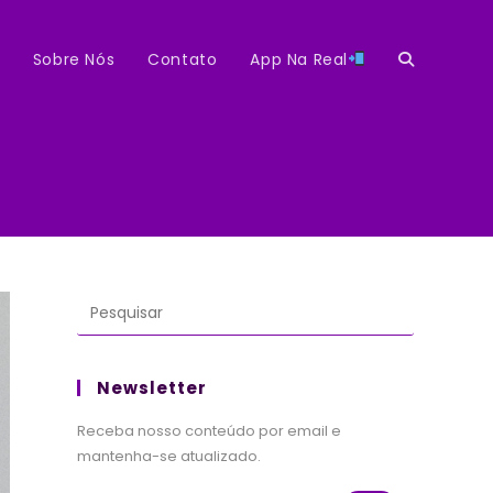
Sobre Nós
Contato
App Na Real
Alternar
pesquisa
do
site
Newsletter
Receba nosso conteúdo por email e
mantenha-se atualizado.