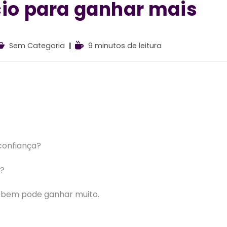
io para ganhar mais
ategoria
Tempo
Sem Categoria
9 minutos de leitura
o
de
ost:
leitura:
confiança?
é?
r bem pode ganhar muito.