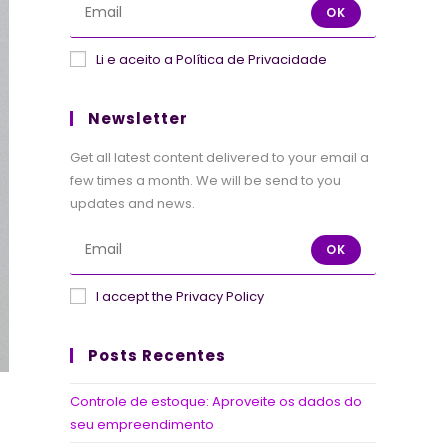
OK
Li e aceito a Política de Privacidade
Newsletter
Get all latest content delivered to your email a
few times a month. We will be send to you
updates and news.
OK
I accept the Privacy Policy
Posts Recentes
s
Controle de estoque: Aproveite os dados do
seu empreendimento