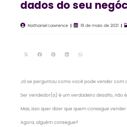
dados do seu negóc
Autor
Post
C
Nathaniel Lawrence
19 de maio de 2021
do
publicado:
d
post:
p
Abre
Abre
Abre
Abre
Abre
em
em
em
em
em
uma
uma
uma
uma
uma
nova
nova
nova
nova
nova
janela
janela
janela
janela
janela
Já se perguntou como você pode vender com 
Ser vendedor(a) é um verdadeiro desafio, não 
Mas, isso quer dizer que quem consegue vende
Agora, alguém consegue?