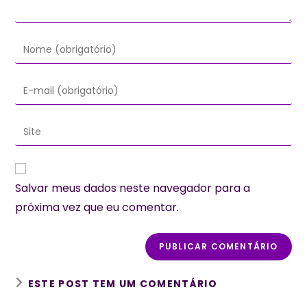
Digite
seu
nome
Digite
ou
seu
nome
endereço
Digite
de
de
o
usuário
e-
URL
para
mail
do
comentar
Salvar meus dados neste navegador para a
para
seu
comentar
próxima vez que eu comentar.
site
(opcional)
ESTE POST TEM UM COMENTÁRIO