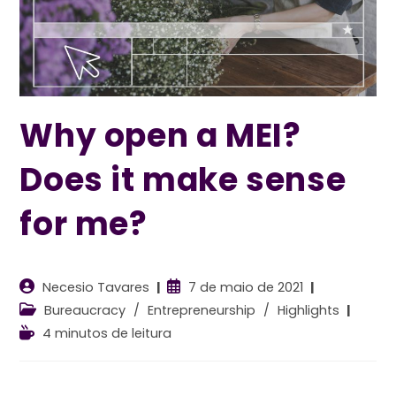
Why open a MEI?
Does it make sense
for me?
Autor
Post
Necesio Tavares
7 de maio de 2021
do
publicado:
Categoria
Bureaucracy
/
Entrepreneurship
/
Highlights
post:
do
Tempo
4 minutos de leitura
post:
de
leitura: