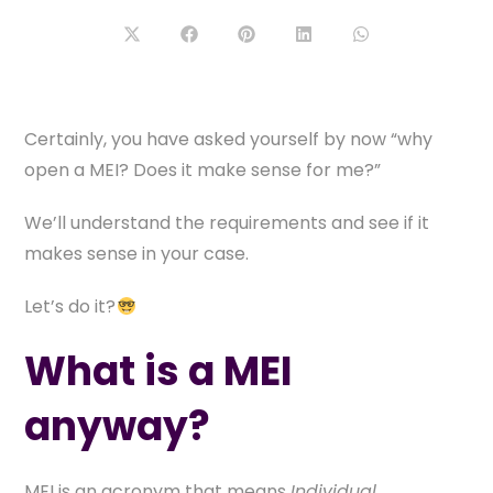
Abre
Abre
Abre
Abre
Abre
em
em
em
em
em
uma
uma
uma
uma
uma
nova
nova
nova
nova
nova
janela
janela
janela
janela
janela
Certainly, you have asked yourself by now “why
open a MEI? Does it make sense for me?”
We’ll understand the requirements and see if it
makes sense in your case.
Let’s do it?
What is a MEI
anyway?
MEI is an acronym that means
Individual