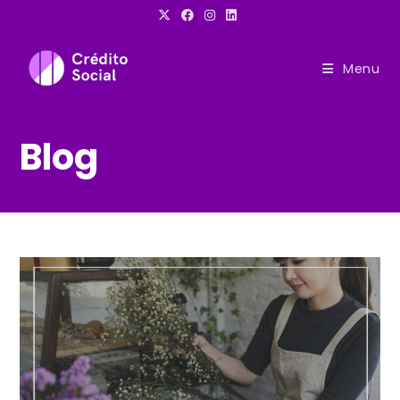
Ir
para
o
Menu
conteúdo
Blog