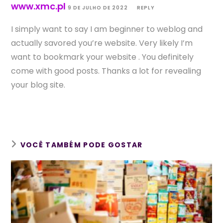
www.xmc.pl
9 DE JULHO DE 2022
REPLY
I simply want to say I am beginner to weblog and
actually savored you’re website. Very likely I’m
want to bookmark your website . You definitely
come with good posts. Thanks a lot for revealing
your blog site.
VOCÊ TAMBÉM PODE GOSTAR